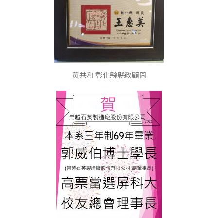
黃共和 彰化縣縣政顧問