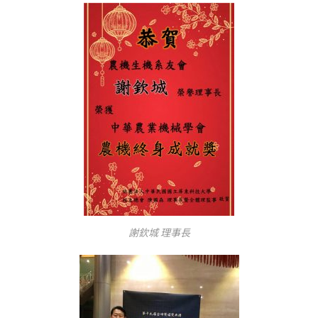
謝欽城 理事長