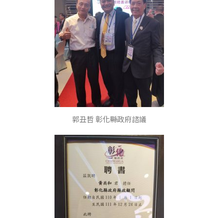
郭丑哲 彰化縣政府諮議