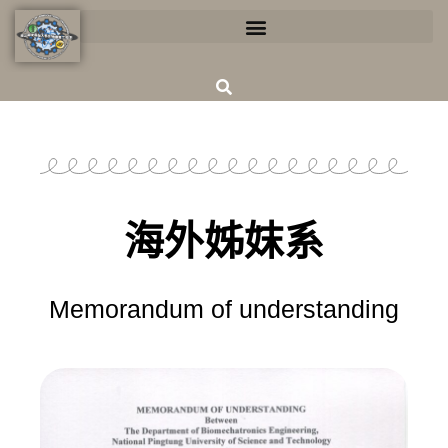
海外姊妺系
Memorandum of understanding