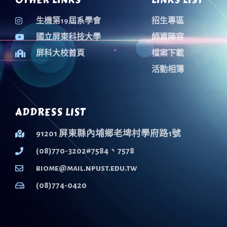
生機第19屆系學會
招生專區
國立屏東科技大學
師資陣容
屏科大校首頁
檔案下載
活動相簿
ADDRESS LIST
91201 屏東縣內埔鄉老埤村學府路1號
(08)770-3202#7584、7578
biome@mail.npust.edu.tw
(08)774-0420