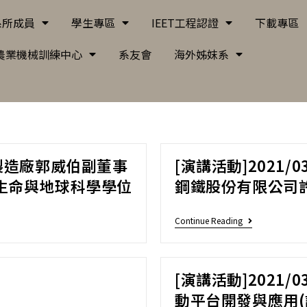
系所成員
學生專區
IEET工程認證
下載專區
農業機械訓練中心
系友會
海外姊妺系
製造廠郭威伯副董事
[演講活動]2021/
生命與地球科學學位
鋼鐵股份有限公司
Continue Reading
[演講活動]2021/
動平台開發與應用(