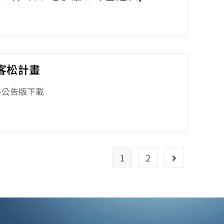
黑客松計畫
01-公告版下載
1
2