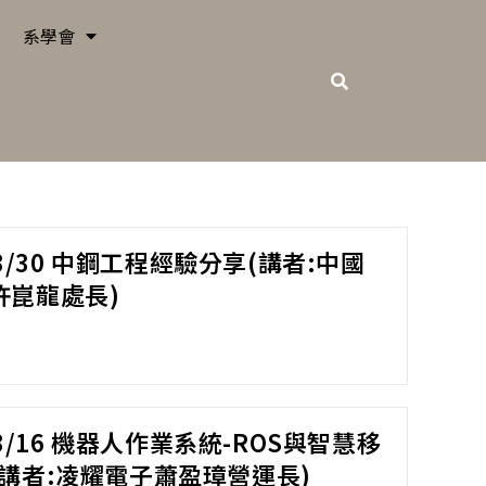
系學會
03/30 中鋼工程經驗分享(講者:中國
許崑龍處長)
03/16 機器人作業系統-ROS與智慧移
講者:凌耀電子蕭盈璋營運長)