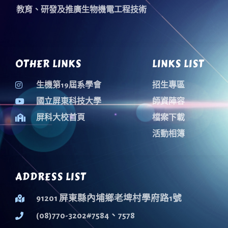
教育、研發及推廣生物機電工程技術
OTHER LINKS
LINKS LIST
生機第19屆系學會
招生專區
國立屏東科技大學
師資陣容
屏科大校首頁
檔案下載
活動相簿
ADDRESS LIST
91201 屏東縣內埔鄉老埤村學府路1號
(08)770-3202#7584、7578