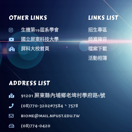
OTHER LINKS
LINKS LIST
生機第19屆系學會
招生專區
國立屏東科技大學
師資陣容
屏科大校首頁
檔案下載
活動相簿
ADDRESS LIST
91201 屏東縣內埔鄉老埤村學府路1號
(08)770-3202#7584、7578
biome@mail.npust.edu.tw
(08)774-0420