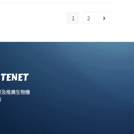
1
2
TENET
發及推廣生物機
術