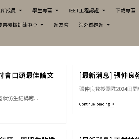
系所成員
學生專區
IEET工程認證
下載專區
農業機械訓練中心
系友會
海外姊妺系
研討會口頭最佳論文
[最新消息] 張仲
張仲良教授團隊2024田
狀仿生結構應...
Continue Reading