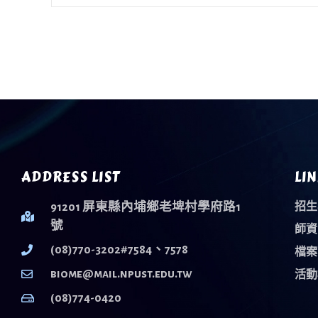
ADDRESS LIST
LIN
91201 屏東縣內埔鄉老埤村學府路1
招生
號
師資
(08)770-3202#7584、7578
檔案
biome@mail.npust.edu.tw
活動
(08)774-0420