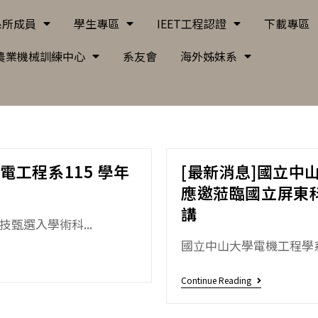
系所成員
學生專區
IEET工程認證
下載專區
農業機械訓練中心
系友會
海外姊妺系
電工程系115 學年
[最新消息]國立中
應邀蒞臨國立屏東
講
甄選入學術科...
國立中山大學電機工程學系 
Continue Reading