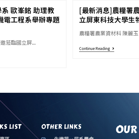
系 歐峯銘 助理教
[最新消息]農糧署
機電工程系舉辦專題
立屏東科技大學生
農糧署農業資材科 陳麗玉 
邀蒞臨國立屏...
Continue Reading
OUR 
KS LIST
OTHER LINKS