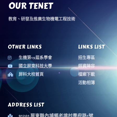
OUR TENET
教育、研發及推廣生物機電工程技術
OTHER LINKS
LINKS LIST
生機第19屆系學會
招生專區
國立屏東科技大學
師資陣容
屏科大校首頁
檔案下載
活動相簿
ADDRESS LIST
91201 屏東縣內埔鄉老埤村學府路1號