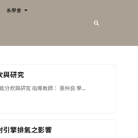
系學會
杴與研究
分杴與研究 指導教師： 張仲良 學...
對引擎排氣之影響