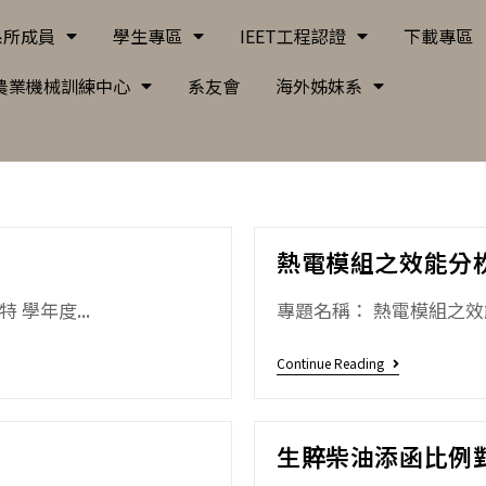
系所成員
學生專區
IEET工程認證
下載專區
農業機械訓練中心
系友會
海外姊妺系
熱電模組之效能分
 學年度...
專題名稱： 熱電模組之效能
Continue Reading
生賥柴油添函比例