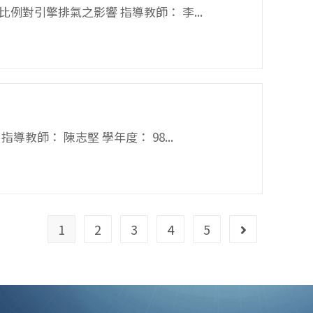
例對引擎排氣之影響 指導教師： 李...
導教師： 陳志堅 學年度： 98...
1
2
3
4
5