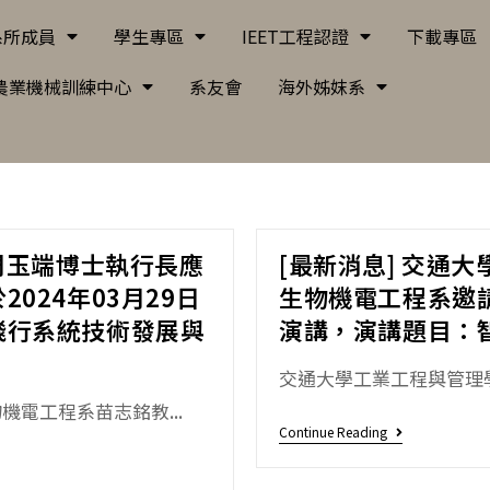
系所成員
學生專區
IEET工程認證
下載專區
農業機械訓練中心
系友會
海外姊妺系
周玉端博士執行長應
[最新消息] 交通
024年03月29日
生物機電工程系邀請
飛行系統技術發展與
演講，演講題目：
交通大學工業工程與管理學
電工程系苗志銘教...
Continue Reading