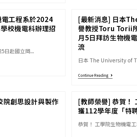
電工程系於2024
[最新消息] 日本The 
業學校機電科辦理招
譽教授Toru Tor
月5日拜訪生物機
流
日赴國立岡...
日本 The University of
Continue Reading
專校院創思設計與製作
[教師榮譽] 恭賀
獲112學年度「特
恭賀！ 工學院生物機電工程