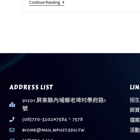
Continue Reading
ADDRESS LIST
LIN
91201 屏東縣內埔鄉老埤村學府路1
招生
號
師資
(08)770-3202#7584、7578
檔案
biome@mail.npust.edu.tw
活動