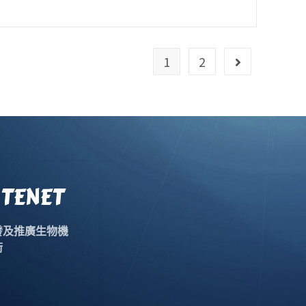
1
2
TENET
發及推廣生物機
術